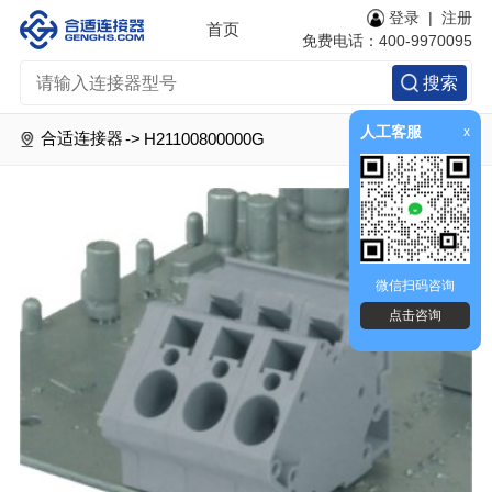
登录
|
注册
首页
免费电话：400-9970095
搜索
人工客服
x
合适连接器
->
H21100800000G
微信扫码咨询
点击咨询