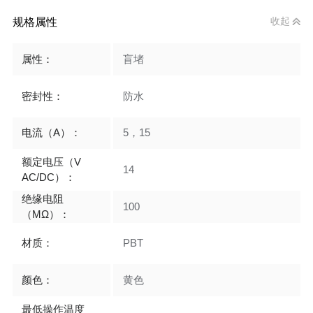
规格属性
收起
属性：
盲堵
密封性：
防水
电流（A）：
5，15
额定电压（V
14
AC/DC）：
绝缘电阻
100
（MΩ）：
材质：
PBT
颜色：
黄色
最低操作温度