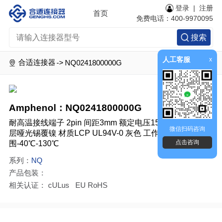
登录
|
注册
首页
免费电话：400-9970095
搜索
人工客服
x
合适连接器
->
NQ0241800000G
Amphenol：NQ0241800000G
耐高温接线端子 2pin 间距3mm 额定电压150V 电流3A 镀
微信扫码咨询
层哑光锡覆镍 材质LCP UL94V-0 灰色 工作温度范
点击咨询
围-40℃-130℃
系列：
NQ
产品包装：
相关认证： cULus EU RoHS