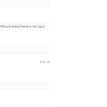
t(Round hole)(Interlace tail type)
收起