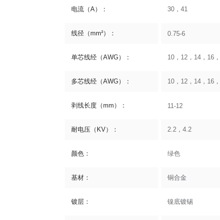
电流（A）：
30，41
线径（mm²）：
0.75-6
单芯线经（AWG）：
10，12，14，16，
多芯线经（AWG）：
10，12，14，16，
剥线长度（mm）：
11-12
耐电压（KV）：
2.2，4.2
颜色：
绿色
基材：
铜合金
镀层：
镍底镀锡