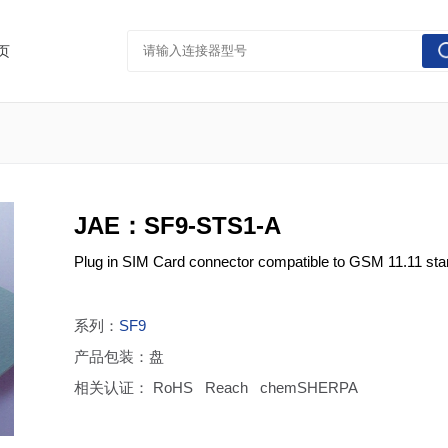
页
JAE：SF9-STS1-A
Plug in SIM Card connector compatible to GSM 11.11 stand
系列：
SF9
产品包装：盘
相关认证： RoHS Reach chemSHERPA