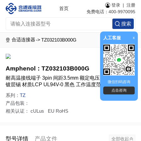
登录
|
注册
首页
免费电话：400-9970095
搜索
人工客服
x
合适连接器
->
TZ032103B000G
Amphenol：TZ032103B000G
耐高温接线端子 3pin 间距3.5mm 额定电压300V 电流10A
微信扫码咨询
镀层锡 材质LCP UL94V-0 黑色 工作温度范围-45℃-130℃
点击咨询
系列：
TZ
产品包装：
相关认证： cULus EU RoHS
型号详情
产品文件
全部收起