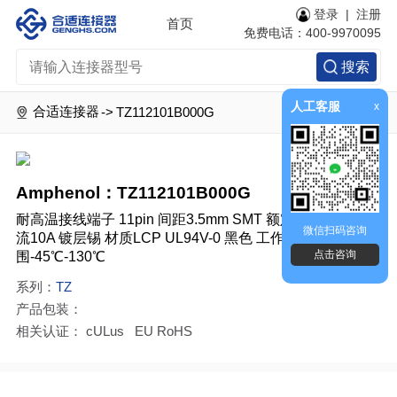
登录
|
注册
首页
免费电话：400-9970095
搜索
人工客服
x
合适连接器
->
TZ112101B000G
Amphenol：TZ112101B000G
耐高温接线端子 11pin 间距3.5mm SMT 额定电压300V 电
微信扫码咨询
流10A 镀层锡 材质LCP UL94V-0 黑色 工作温度范
点击咨询
围-45℃-130℃
系列：
TZ
产品包装：
相关认证： cULus EU RoHS