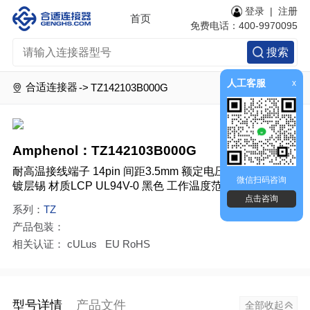
登录
|
注册
首页
免费电话：400-9970095
搜索
人工客服
x
合适连接器
->
TZ142103B000G
Amphenol：TZ142103B000G
耐高温接线端子 14pin 间距3.5mm 额定电压300V 电流10A
微信扫码咨询
镀层锡 材质LCP UL94V-0 黑色 工作温度范围-45℃-130℃
点击咨询
系列：
TZ
产品包装：
相关认证： cULus EU RoHS
型号详情
产品文件
全部收起