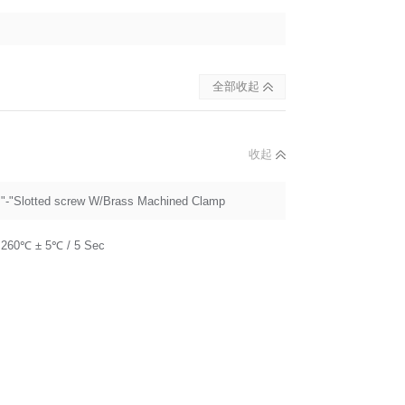
全部收起
收起
"-"Slotted screw W/Brass Machined Clamp
260℃ ± 5℃ / 5 Sec