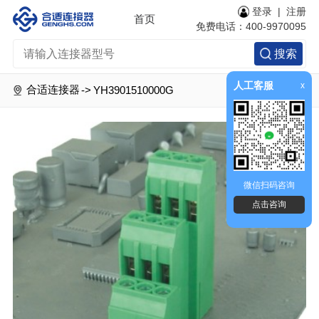
登录
|
注册
首页
免费电话：400-9970095
搜索
人工客服
x
合适连接器
->
YH3901510000G
微信扫码咨询
点击咨询