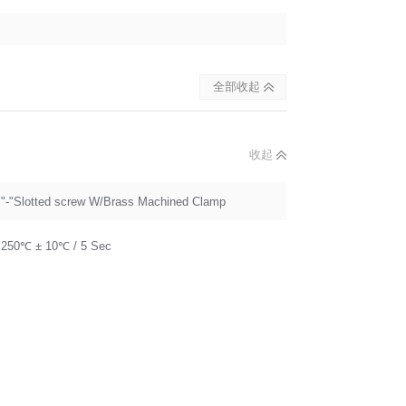
全部收起
收起
"-"Slotted screw W/Brass Machined Clamp
250℃ ± 10℃ / 5 Sec