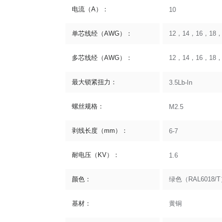
电流（A）：
10
单芯线经（AWG）：
12，14，16，18，
多芯线经（AWG）：
12，14，16，18，
最大锁紧扭力：
3.5Lb-In
螺丝规格：
M2.5
剥线长度（mm）：
6-7
耐电压（KV）：
1.6
颜色：
绿色（RAL6018/
基材：
黄铜